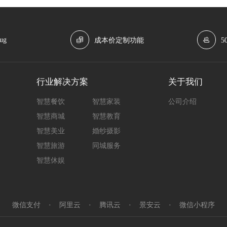
ug
成本价定制功能
5
行业解决方案
关于我们
智慧餐饮
智慧家装
公司介绍
智慧商城
智慧教育
智慧美业
婚纱摄影
智慧旅游
同城服务
智慧休娱
微信支付
·
阿里云
·
腾讯云
·
景安云
·
微信小程序