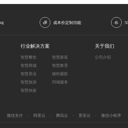
ug
成本价定制功能
5
行业解决方案
关于我们
智慧餐饮
智慧家装
公司介绍
智慧商城
智慧教育
智慧美业
婚纱摄影
智慧旅游
同城服务
智慧休娱
微信支付
·
阿里云
·
腾讯云
·
景安云
·
微信小程序